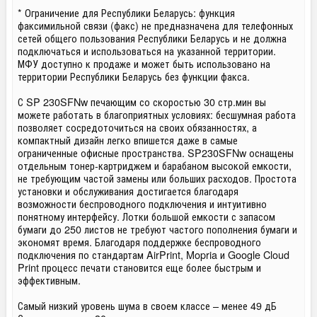
* Ограничение для Республики Беларусь: функция
факсимильной связи (факс) не предназначена для телефонных
сетей общего пользования Республики Беларусь и не должна
подключаться и использоваться на указанной территории.
МФУ доступно к продаже и может быть использовано на
территории Республики Беларусь без функции факса.
С SP 230SFNw печающим со скоростью 30 стр.мин вы
можете работать в благоприятных условиях: бесшумная работа
позволяет сосредоточиться на своих обязанностях, а
компактный дизайн легко впишется даже в самые
ограниченные офисные пространства. SP230SFNw оснащены
отдельным тонер-картриджем и барабаном высокой емкости,
не требующим частой замены или больших расходов. Простота
установки и обслуживания достигается благодаря
возможности беспроводного подключения и интуитивно
понятному интерфейсу. Лотки большой емкости с запасом
бумаги до 250 листов не требуют частого пополнения бумаги и
экономят время. Благодаря поддержке беспроводного
подключения по стандартам AirPrint, Mopria и Google Cloud
Print процесс печати становится еще более быстрым и
эффективным.
Самый низкий уровень шума в своем классе – менее 49 дБ