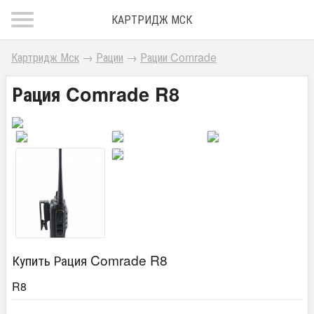
КАРТРИДЖ МСК
Картридж Мск
→
Рации
→
Рации Comrade
Рация Comrade R8
Купить Рация Comrade R8
R8