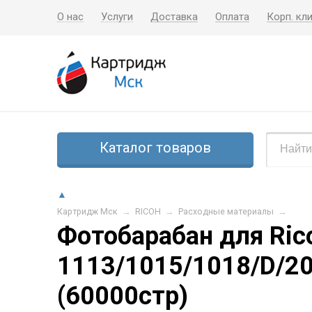
О нас
Услуги
Доставка
Оплата
Корп. кл
Каталог товаров
▲
Картридж Мск
→
RICOH
→
Расходные материалы
→
Фотобарабан для Ric
1113/1015/1018/D/2
(60000стр)